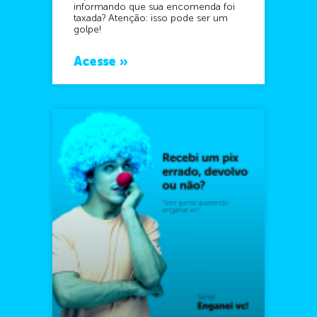
informando que sua encomenda foi
taxada? Atenção: isso pode ser um
golpe!
Acesse »