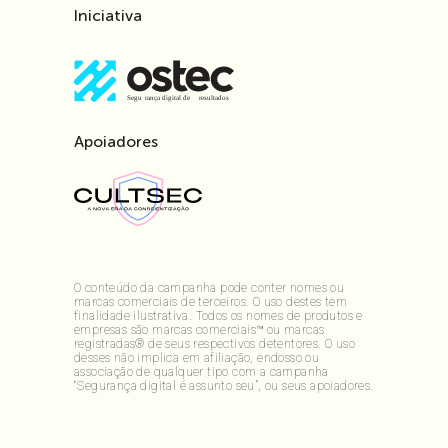
Iniciativa
Apoiadores
O conteúdo da campanha pode conter nomes ou
marcas comerciais de terceiros. O uso destes tem
finalidade ilustrativa. Todos os nomes de produtos e
empresas são marcas comerciais™ ou marcas
registradas® de seus respectivos detentores. O uso
desses não implica em afiliação, endosso ou
associação de qualquer tipo com a campanha
“Segurança digital é assunto seu”, ou seus apoiadores.