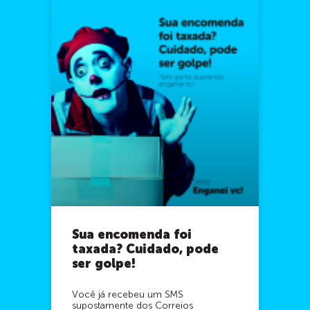
Sua encomenda foi
taxada? Cuidado, pode
ser golpe!
Você já recebeu um SMS
supostamente dos Correios