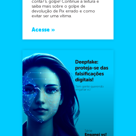
conta? É golpe! Continue a leitura e
saiba mais sobre o golpe de
devolução de Pix errado e como
evitar ser uma vítima.
Acesse »