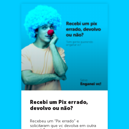
Recebi um Pix errado,
devolvo ou não?
Recebeu um “Pix errado” e
solicitaram que vc devolva em outra