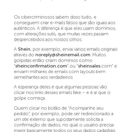
Os cibercriminosos sabem disso tudo, e
conseguem criar e-mails falsos que são iguais aos
autênticos. A diferença é que eles usam domínios,
com alterações sutis, que muitas vezes passam
despercebidos aos nossos olhos.
A
Shein
, por exemplo, envia vários emails originais
através do
noreply@sheinemail.com
. Muitos
golpistas então criam domínios como
“
sheinconfirmation.com
” ou “
sheinsales
.com” e
enviam milhares de emails com layouts bem
semelhantes aos verdadeiros.
A esperança deles é que algumas pessoas vão
clicar nos links desses emails fake – e é aí que o
golpe começa.
Quem clicar no botão de “Acompanhe seu
pedido”, por exemplo, pode ser redirecionado a
um site externo que supostamente solicita a
confirmação de dados, no qual o usuário precisa
inserir basicamente todos os seus dados cadastrais