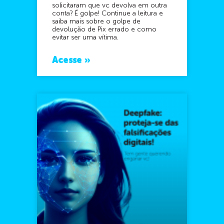
solicitaram que vc devolva em outra
conta? É golpe! Continue a leitura e
saiba mais sobre o golpe de
devolução de Pix errado e como
evitar ser uma vítima.
Acesse »