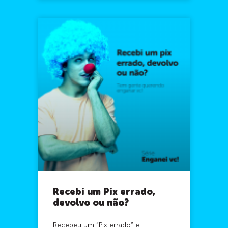
Recebi um Pix errado,
devolvo ou não?
Recebeu um “Pix errado” e