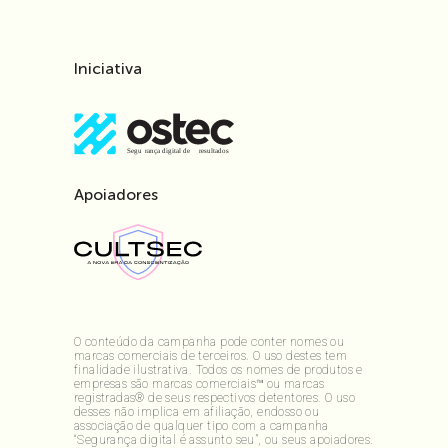
Iniciativa
Apoiadores
O conteúdo da campanha pode conter nomes ou
marcas comerciais de terceiros. O uso destes tem
finalidade ilustrativa. Todos os nomes de produtos e
empresas são marcas comerciais™ ou marcas
registradas® de seus respectivos detentores. O uso
desses não implica em afiliação, endosso ou
associação de qualquer tipo com a campanha
“Segurança digital é assunto seu”, ou seus apoiadores.