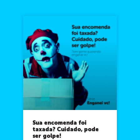
Sua encomenda foi
taxada? Cuidado, pode
ser golpe!