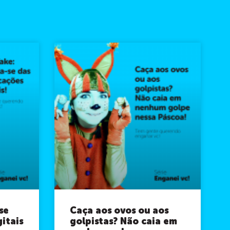
se
Caça aos ovos ou aos
gitais
golpistas? Não caia em