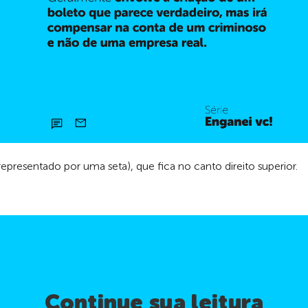
presentado por uma seta), que fica no canto direito superior.
Continue sua leitura