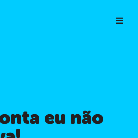
onta eu não
va!