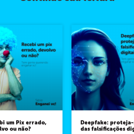
bi um Pix errado,
Deepfake: proteja-
lvo ou não?
das falsificações di