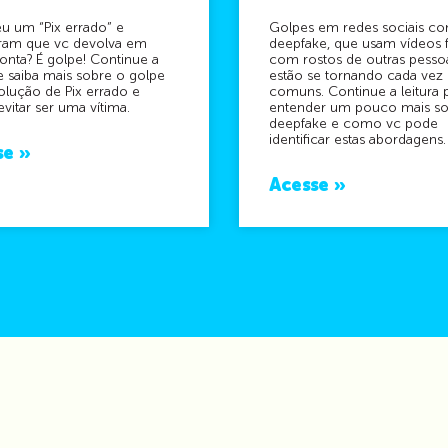
u um “Pix errado” e
Golpes em redes sociais c
taram que vc devolva em
deepfake, que usam vídeos f
onta? É golpe! Continue a
com rostos de outras pesso
 e saiba mais sobre o golpe
estão se tornando cada vez
olução de Pix errado e
comuns. Continue a leitura 
itar ser uma vítima.
entender um pouco mais s
deepfake e como vc pode
identificar estas abordagens.
se »
Acesse »