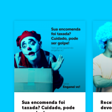
Sua encomenda foi
Rece
taxada? Cuidado, pode
devo