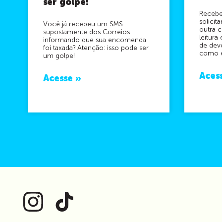
ser golpe!
Recebe
solici
Você já recebeu um SMS
outra c
supostamente dos Correios
leitura
informando que sua encomenda
de dev
foi taxada? Atenção: isso pode ser
como ev
um golpe!
Aces
Acesse »