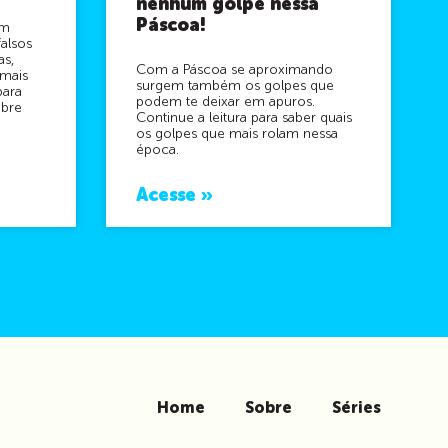
nenhum golpe nessa
Páscoa!
om
alsos
as,
Com a Páscoa se aproximando
 mais
surgem também os golpes que
para
podem te deixar em apuros.
obre
Continue a leitura para saber quais
os golpes que mais rolam nessa
época.
Acesse »
Home
Sobre
Séries