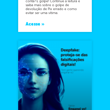
conta? É golpe! Continue a leitura e
saiba mais sobre o golpe de
devolução de Pix errado e como
evitar ser uma vítima.
Acesse »