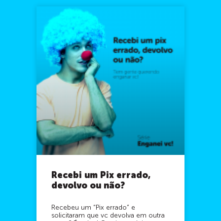
Recebi um Pix errado,
devolvo ou não?
Recebeu um “Pix errado” e
solicitaram que vc devolva em outra