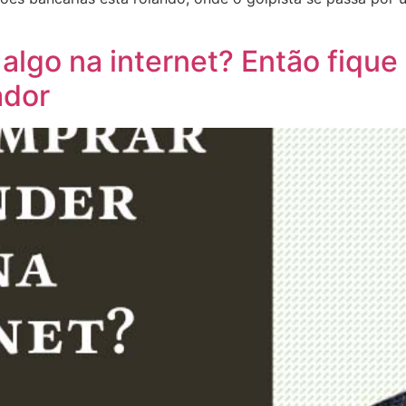
algo na internet? Então fique 
ador