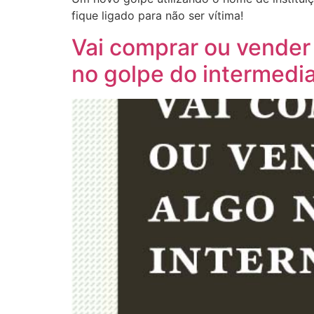
fique ligado para não ser vítima!
Vai comprar ou vender 
no golpe do intermedi