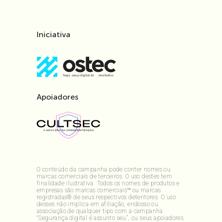
Iniciativa
Apoiadores
O conteúdo da campanha pode conter nomes ou
marcas comerciais de terceiros. O uso destes tem
finalidade ilustrativa. Todos os nomes de produtos e
empresas são marcas comerciais™ ou marcas
registradas® de seus respectivos detentores. O uso
desses não implica em afiliação, endosso ou
associação de qualquer tipo com a campanha
“Segurança digital é assunto seu”, ou seus apoiadores.