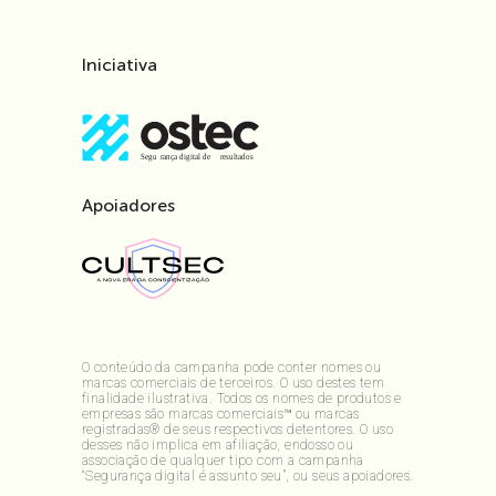
Iniciativa
Apoiadores
O conteúdo da campanha pode conter nomes ou
marcas comerciais de terceiros. O uso destes tem
finalidade ilustrativa. Todos os nomes de produtos e
empresas são marcas comerciais™ ou marcas
registradas® de seus respectivos detentores. O uso
desses não implica em afiliação, endosso ou
associação de qualquer tipo com a campanha
“Segurança digital é assunto seu”, ou seus apoiadores.