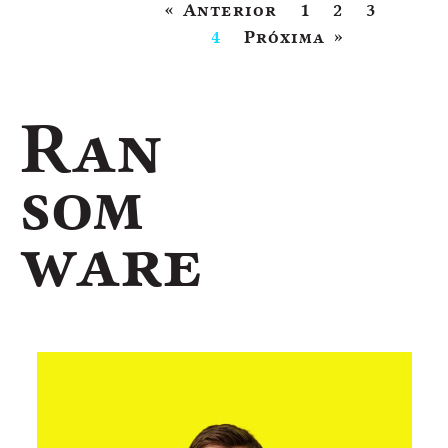
« Anterior
1
2
3
4
Próxima »
Ran
som
ware