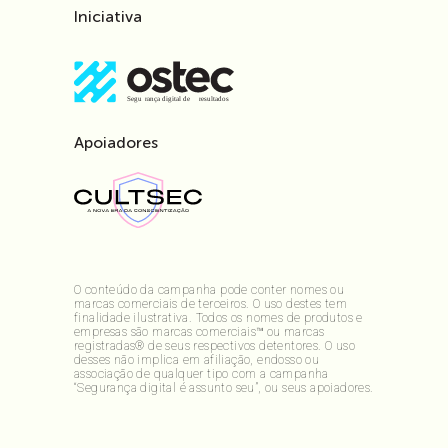
Iniciativa
Apoiadores
O conteúdo da campanha pode conter nomes ou
marcas comerciais de terceiros. O uso destes tem
finalidade ilustrativa. Todos os nomes de produtos e
empresas são marcas comerciais™ ou marcas
registradas® de seus respectivos detentores. O uso
desses não implica em afiliação, endosso ou
associação de qualquer tipo com a campanha
“Segurança digital é assunto seu”, ou seus apoiadores.