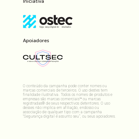
Iniciativa
Apoiadores
O conteúdo da campanha pode conter nomes ou
marcas comerciais de terceiros. O uso destes tem
finalidade ilustrativa. Todos os nomes de produtos e
empresas são marcas comerciais™ ou marcas
registradas® de seus respectivos detentores. O uso
desses não implica em afiliação, endosso ou
associação de qualquer tipo com a campanha
“Segurança digital é assunto seu”, ou seus apoiadores.