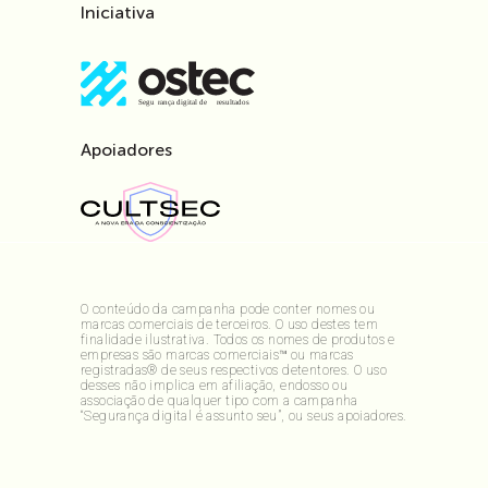
Iniciativa
Apoiadores
O conteúdo da campanha pode conter nomes ou
marcas comerciais de terceiros. O uso destes tem
finalidade ilustrativa. Todos os nomes de produtos e
empresas são marcas comerciais™ ou marcas
registradas® de seus respectivos detentores. O uso
desses não implica em afiliação, endosso ou
associação de qualquer tipo com a campanha
“Segurança digital é assunto seu”, ou seus apoiadores.